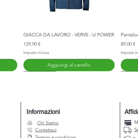
Vista rapida
GIACCA DA LAVORO - VERVE - U POWER
Pantalo
Prezzo
Prezzo
129,90 €
89,00 €
Imposte inclusa
Imposte in
Aggiungi al carrello
Nuovo Arrivo
Nuovo 
Informazioni
Affid
M
Chi Siamo
S
Contattaci
Termini e condizioni