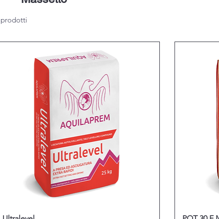
 prodotti
Ultralevel
PQT 30 F M