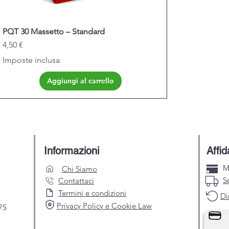
PQT 30 Massetto – Standard
Prezzo
4,50 €
Imposte inclusa
Aggiungi al carrello
Informazioni
Affid
M
Chi Siamo
S
Contattaci
Termini e condizioni
Di
Privacy Policy e Cookie Law
75