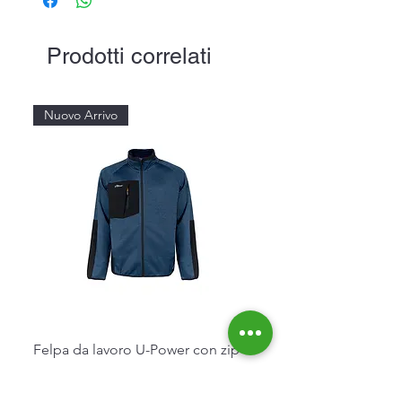
Prodotti correlati
Nuovo Arrivo
Felpa da lavoro U-Power con zip
Prezzo
52,00 €
Imposte inclusa