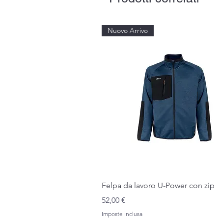
Nuovo Arrivo
Vista rapida
Felpa da lavoro U-Power con zip
Prezzo
52,00 €
Imposte inclusa