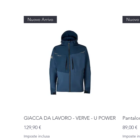
Nuovo Arrivo
Nuovo 
Vista rapida
GIACCA DA LAVORO - VERVE - U POWER
Pantalo
Prezzo
Prezzo
129,90 €
89,00 €
Imposte inclusa
Imposte in