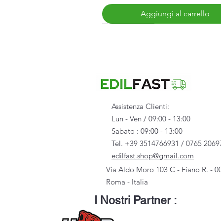
Aggiungi al carrello
Nuovo Arrivo
Assistenza Clienti:
Lun - Ven / 09:00 - 13:00
Sabato : 09:00 - 13:00
Tel. +39 3514766931 / 0765 2069
edilfast.shop@gmail.com
Via Aldo Moro 103 C - Fiano R. - 0
Roma - Italia
Vista rapida
Vista rapida
Vista rapida
Vista rapida
Vista rapida
Scarpa U-POWER - STINGER - S3S
Distanziatore Universale per 50/27
Pendino c/occhiello aperto 1500 (
Profilo C Plus 27/50/27
Vite 212 punta a chiodo Ø 3,9 - 4
I Nostri Partner :
Prezzo
Prezzo
Prezzo
Prezzo
Prezzo
119,00 €
16,00 €
79,00 €
3,50 €
14,50 €
Imposte inclusa
Imposte inclusa
Imposte inclusa
Imposte inclusa
Imposte inclusa