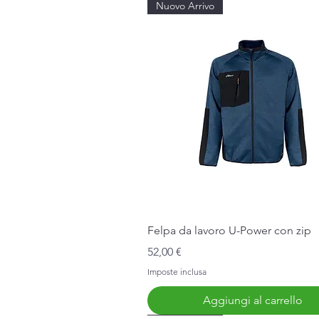
Nuovo Arrivo
Vista rapida
Felpa da lavoro U-Power con zip
Prezzo
52,00 €
Imposte inclusa
Aggiungi al carrello