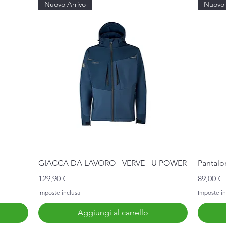
Nuovo Arrivo
Nuovo 
Vista rapida
GIACCA DA LAVORO - VERVE - U POWER
Pantalo
Prezzo
Prezzo
129,90 €
89,00 €
Imposte inclusa
Imposte in
Aggiungi al carrello