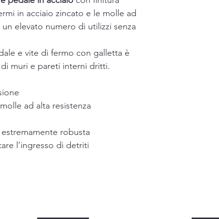
e pedale in acciaio
con finitura
ermi in acciaio zincato e le molle ad
 un elevato numero di utilizzi senza
ale e vite di fermo con galletta è
di muri e pareti interni dritti.
osione
 molle ad alta resistenza
o
ta estremamente robusta
are l’ingresso di detriti