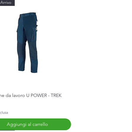
Arrivo
Vista rapida
ne da lavoro U POWER - TREK
clusa
Aggiungi al carrello