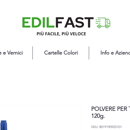
e e Vernici
Cartelle Colori
Info e Azien
POLVERE PER 
120g.
SKU: 8019190925101