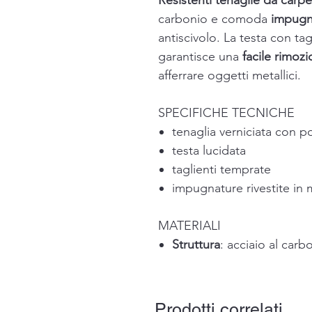
Resistenti tenaglie da carpe
carbonio e comoda
impugna
antiscivolo. La testa con tag
garantisce una
facile rimozi
afferrare oggetti metallici.
SPECIFICHE TECNICHE
tenaglia verniciata con p
testa lucidata
taglienti temprate
impugnature rivestite in m
MATERIALI
Struttura
: acciaio al carb
Prodotti correlati