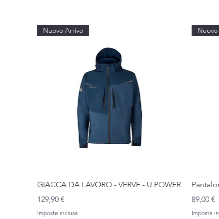
Nuovo Arrivo
Nuovo 
Vista rapida
GIACCA DA LAVORO - VERVE - U POWER
Pantalo
Prezzo
Prezzo
129,90 €
89,00 €
Imposte inclusa
Imposte in