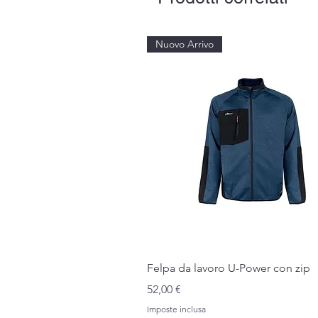
Nuovo Arrivo
Vista rapida
Felpa da lavoro U-Power con zip
Prezzo
52,00 €
Imposte inclusa