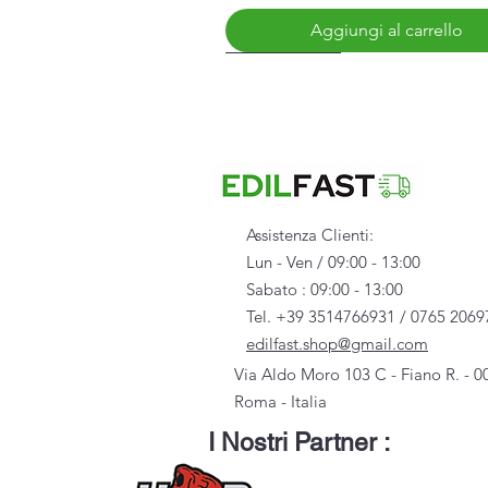
Aggiungi al carrello
Nuovo Arrivo
Assistenza Clienti:
Lun - Ven / 09:00 - 13:00
Sabato : 09:00 - 13:00
Tel. +39 3514766931 / 0765 2069
edilfast.shop@gmail.com
Via Aldo Moro 103 C - Fiano R. - 0
Roma - Italia
Vista rapida
Vista rapida
Vista rapida
Vista rapida
Vista rapida
Scarpa U-POWER - STINGER - S3S
Distanziatore Universale per 50/27
Pendino c/occhiello aperto 1500 (
Profilo C Plus 27/50/27
Vite 212 punta a chiodo Ø 3,9 - 4
I Nostri Partner :
Prezzo
Prezzo
Prezzo
Prezzo
Prezzo
119,00 €
16,00 €
79,00 €
3,50 €
14,50 €
Imposte inclusa
Imposte inclusa
Imposte inclusa
Imposte inclusa
Imposte inclusa