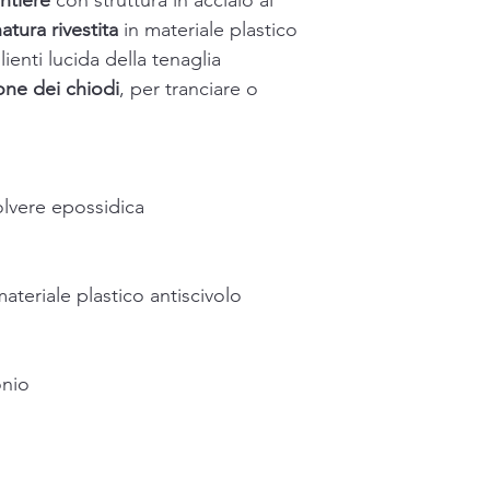
ntiere
con struttura in acciaio al
tura rivestita
in materiale plastico
lienti lucida della tenaglia
one dei chiodi
, per tranciare o
olvere epossidica
ateriale plastico antiscivolo
onio