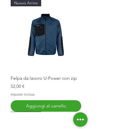
Nuovo Arrivo
Felpa da lavoro U-Power con zip
Prezzo
52,00 €
Imposte inclusa
Aggiungi al carrello
Nuovo Arrivo
Nuovo Arrivo
Nuovo Arrivo
Nuovo Arrivo
Nuovo Arrivo