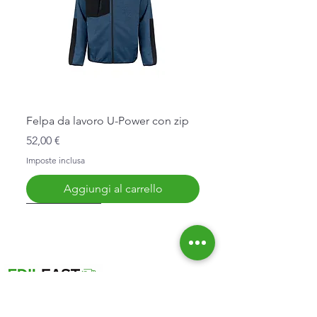
Felpa da lavoro U-Power con zip
Prezzo
52,00 €
Imposte inclusa
Aggiungi al carrello
Nuovo Arrivo
Nuovo Arrivo
Nuovo Arrivo
Nuovo Arrivo
Nuovo Arrivo
Informazioni
Affidabilità
Chi Siamo
Spedizioni