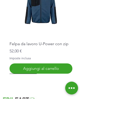
Felpa da lavoro U-Power con zip
Prezzo
52,00 €
Imposte inclusa
Aggiungi al carrello
Nuovo Arrivo
Nuovo Arrivo
Nuovo Arrivo
Nuovo Arrivo
Nuovo Arrivo
Informazioni
Affidabilità
Chi Siamo
Spedizioni