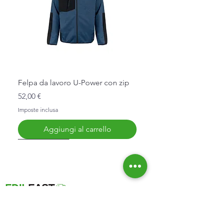
Felpa da lavoro U-Power con zip
Prezzo
52,00 €
Imposte inclusa
Aggiungi al carrello
Nuovo Arrivo
Nuovo Arrivo
Nuovo Arrivo
Nuovo Arrivo
Nuovo Arrivo
Informazioni
Affidabilità
Chi Siamo
Spedizioni