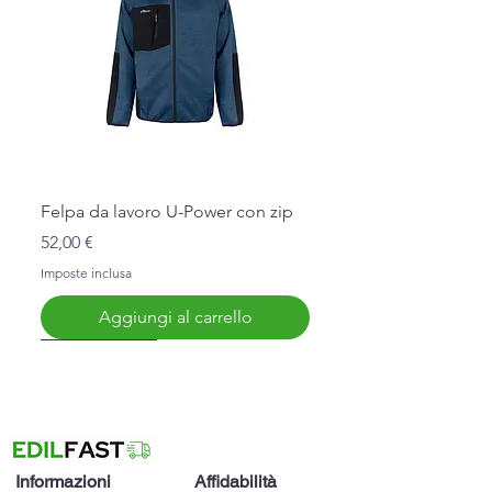
Felpa da lavoro U-Power con zip
Prezzo
52,00 €
Imposte inclusa
Aggiungi al carrello
Nuovo Arrivo
Nuovo Arrivo
Nuovo Arrivo
Nuovo Arrivo
Nuovo Arrivo
Informazioni
Affidabilità