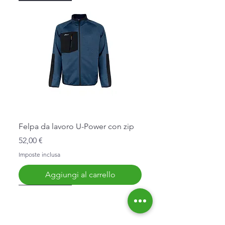
Felpa da lavoro U-Power con zip
Prezzo
52,00 €
Imposte inclusa
Aggiungi al carrello
Nuovo Arrivo
Nuovo Arrivo
Nuovo Arrivo
Nuovo Arrivo
Nuovo Arrivo