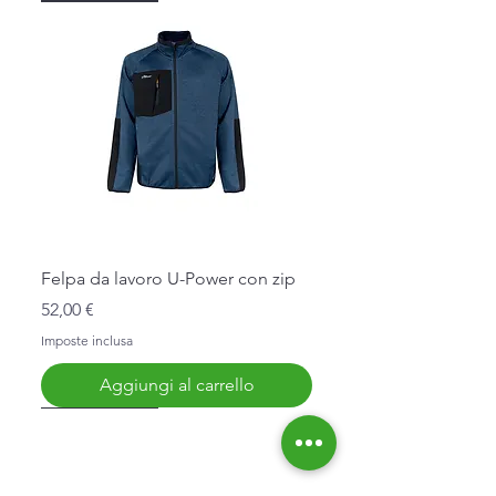
Felpa da lavoro U-Power con zip
Prezzo
52,00 €
Imposte inclusa
Aggiungi al carrello
Nuovo Arrivo
Nuovo Arrivo
Nuovo Arrivo
Nuovo Arrivo
Nuovo Arrivo