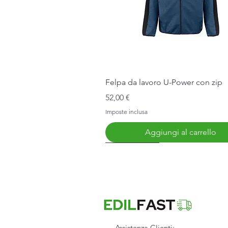
Vista rapida
Felpa da lavoro U-Power con zip
Prezzo
52,00 €
Imposte inclusa
Aggiungi al carrello
Nuovo Arrivo
Assistenza Clienti: