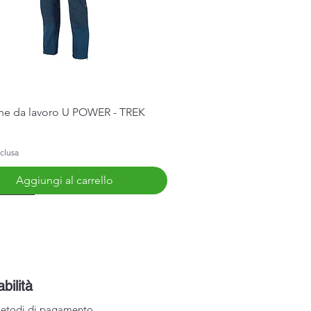
Vista rapida
ne da lavoro U POWER - TREK
clusa
Aggiungi al carrello
Arrivo
abilità
etodi di pagamento