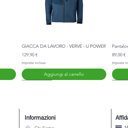
Vista rapida
GIACCA DA LAVORO - VERVE - U POWER
Pantalo
Prezzo
Prezzo
129,90 €
89,00 €
Imposte inclusa
Imposte in
Aggiungi al carrello
Nuovo Arrivo
Nuovo 
Informazioni
Affid
M
Chi Siamo