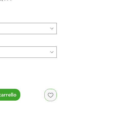
scontato
arrello