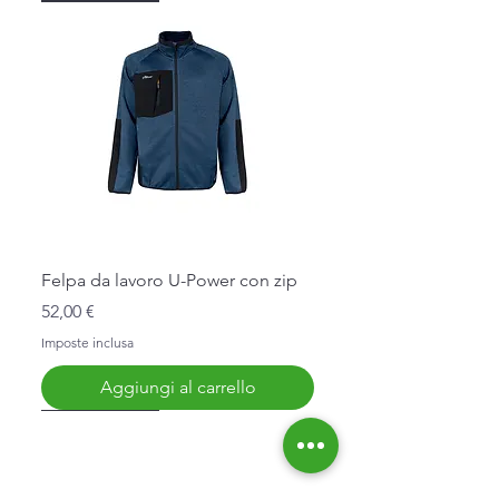
Felpa da lavoro U-Power con zip
Prezzo
52,00 €
Imposte inclusa
Aggiungi al carrello
Nuovo Arrivo
Nuovo Arrivo
Nuovo Arrivo
Nuovo Arrivo
Nuovo Arrivo