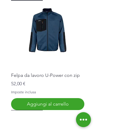
Felpa da lavoro U-Power con zip
Prezzo
52,00 €
Imposte inclusa
Aggiungi al carrello
Nuovo Arrivo
Nuovo Arrivo
Nuovo Arrivo
Nuovo Arrivo
Nuovo Arrivo