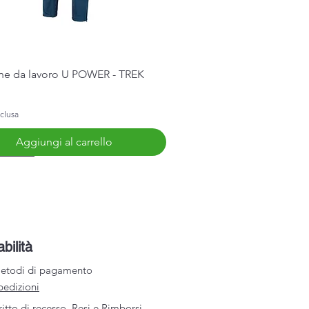
Vista rapida
ne da lavoro U POWER - TREK
clusa
Aggiungi al carrello
Arrivo
abilità
etodi di pagamento
pedizioni
ritto di recesso, Resi e Rimborsi