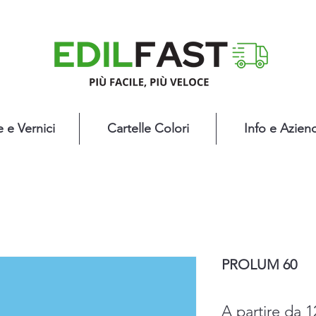
e e Vernici
Cartelle Colori
Info e Azien
PROLUM 60
A partire da
1