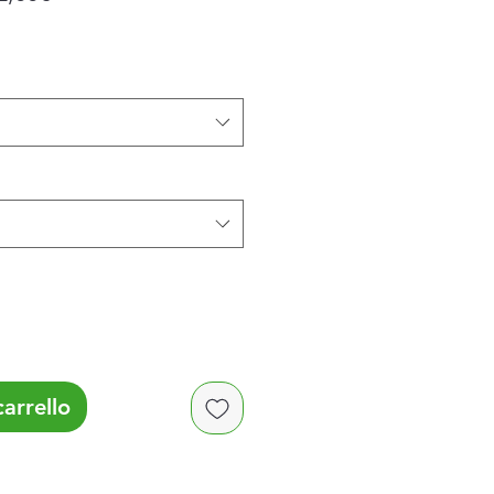
scontato
arrello