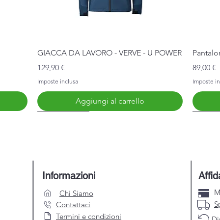
Vista rapida
GIACCA DA LAVORO - VERVE - U POWER
Pantalo
Prezzo
Prezzo
129,90 €
89,00 €
Imposte inclusa
Imposte in
Aggiungi al carrello
Nuovo Arrivo
Nuovo 
Informazioni
Affid
M
Chi Siamo
S
Contattaci
Termini e condizioni
Di