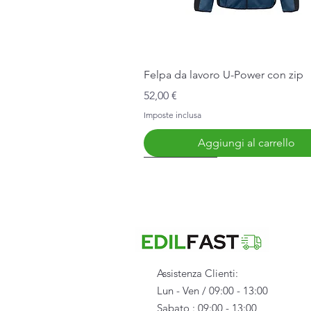
Vista rapida
Felpa da lavoro U-Power con zip
Prezzo
52,00 €
Imposte inclusa
Aggiungi al carrello
Nuovo Arrivo
Assistenza Clienti:
Lun - Ven / 09:00 - 13:00
Sabato : 09:00 - 13:00