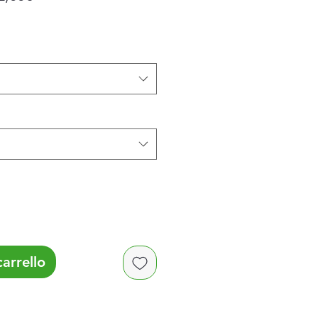
scontato
arrello