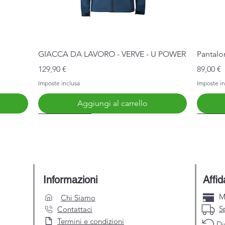
Vista rapida
GIACCA DA LAVORO - VERVE - U POWER
Pantalo
Prezzo
Prezzo
129,90 €
89,00 €
Imposte inclusa
Imposte in
Aggiungi al carrello
Nuovo Arrivo
Nuovo 
Informazioni
Affid
M
Chi Siamo
S
Contattaci
Termini e condizioni
Di