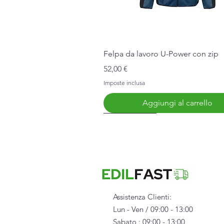
Vista rapida
Felpa da lavoro U-Power con zip
Prezzo
52,00 €
Imposte inclusa
Aggiungi al carrello
Nuovo Arrivo
Assistenza Clienti:
Lun - Ven / 09:00 - 13:00
Sabato : 09:00 - 13:00