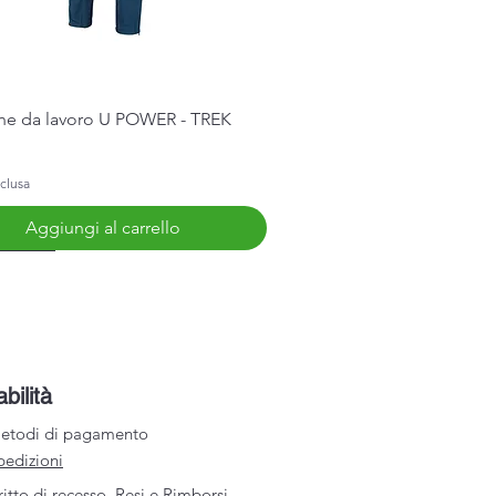
Vista rapida
ne da lavoro U POWER - TREK
clusa
Aggiungi al carrello
Arrivo
abilità
etodi di pagamento
pedizioni
ritto di recesso, Resi e Rimborsi