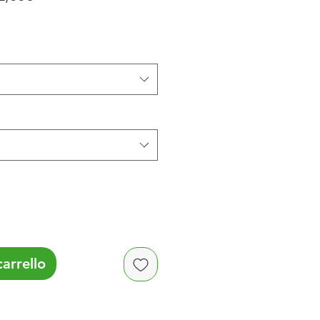
scontato
arrello