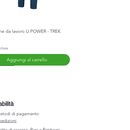
Vista rapida
ne da lavoro U POWER - TREK
clusa
Aggiungi al carrello
Arrivo
abilità
etodi di pagamento
pedizioni
ritto di recesso, Resi e Rimborsi