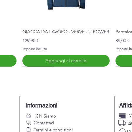
Vista rapida
GIACCA DA LAVORO - VERVE - U POWER
Pantalo
Prezzo
Prezzo
129,90 €
89,00 €
Imposte inclusa
Imposte in
Aggiungi al carrello
Nuovo Arrivo
Nuovo 
Informazioni
Affid
M
Chi Siamo
S
Contattaci
Termini e condizioni
Di