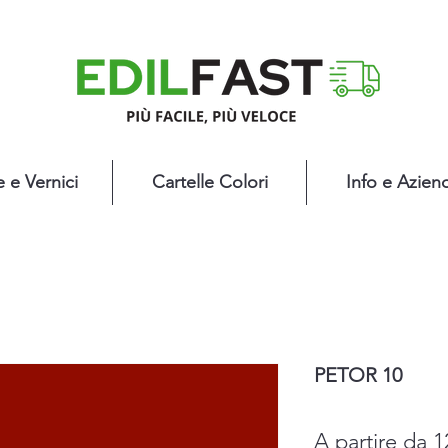
e e Vernici
Cartelle Colori
Info e Azien
PETOR 10
A partire da
1