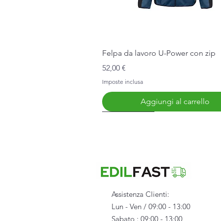
Vista rapida
Felpa da lavoro U-Power con zip
Prezzo
52,00 €
Imposte inclusa
Aggiungi al carrello
Nuovo Arrivo
Assistenza Clienti:
Lun - Ven / 09:00 - 13:00
Sabato : 09:00 - 13:00