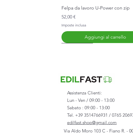
Vista rapida
Felpa da lavoro U-Power con zip
Prezzo
52,00 €
Imposte inclusa
Aggiungi al carrello
Nuovo Arrivo
Assistenza Clienti:
Lun - Ven / 09:00 - 13:00
Sabato : 09:00 - 13:00
Tel. +39 3514766931 / 0765 2069
edilfast.shop@gmail.com
Via Aldo Moro 103 C - Fiano R. - 0