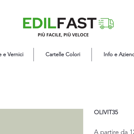
e e Vernici
Cartelle Colori
Info e Azien
OLIVIT35
A partire da
1