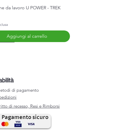
Vista rapida
ne da lavoro U POWER - TREK
clusa
Aggiungi al carrello
Arrivo
abilità
etodi di pagamento
pedizioni
ritto di recesso, Resi e Rimborsi