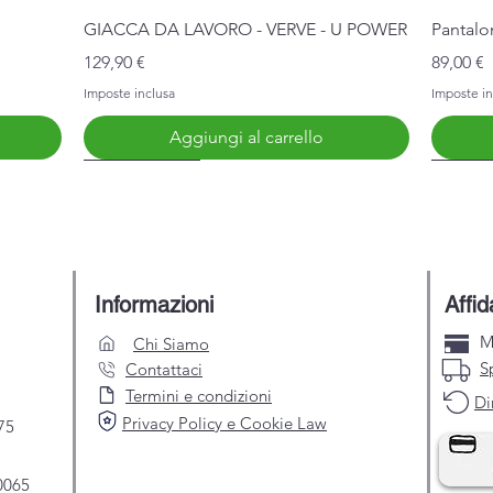
Vista rapida
GIACCA DA LAVORO - VERVE - U POWER
Pantalo
Prezzo
Prezzo
129,90 €
89,00 €
Imposte inclusa
Imposte in
Aggiungi al carrello
Nuovo Arrivo
Nuovo 
Informazioni
Affid
M
Chi Siamo
S
Contattaci
Termini e condizioni
Di
Privacy Policy e Cookie Law
75
0065