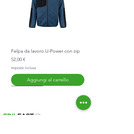
Felpa da lavoro U-Power con zip
Prezzo
52,00 €
Imposte inclusa
Aggiungi al carrello
Nuovo Arrivo
Nuovo Arrivo
Nuovo Arrivo
Nuovo Arrivo
Nuovo Arrivo
Informazioni
Affidabilità
Chi Siamo
Spedizioni