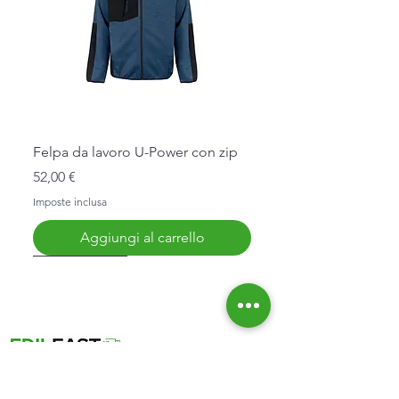
Felpa da lavoro U-Power con zip
Prezzo
52,00 €
Imposte inclusa
Aggiungi al carrello
Nuovo Arrivo
Nuovo Arrivo
Nuovo Arrivo
Nuovo Arrivo
Nuovo Arrivo
Informazioni
Affidabilità
Chi Siamo
Spedizioni