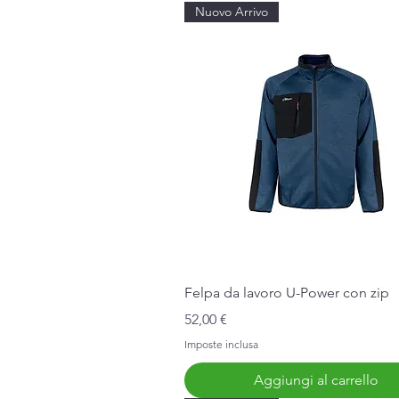
Nuovo Arrivo
Vista rapida
Felpa da lavoro U-Power con zip
Prezzo
52,00 €
Imposte inclusa
Aggiungi al carrello