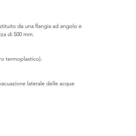
O
ituito da una flangia ad angolo e
zza di 500 mm.
ro termoplastico).
evacuazione laterale delle acque
.