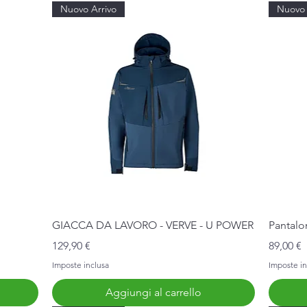
Nuovo Arrivo
Nuovo 
Vista rapida
GIACCA DA LAVORO - VERVE - U POWER
Pantalo
Prezzo
Prezzo
129,90 €
89,00 €
Imposte inclusa
Imposte in
Aggiungi al carrello