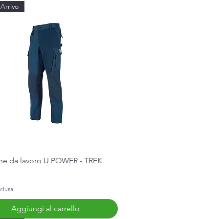
Arrivo
Vista rapida
ne da lavoro U POWER - TREK
clusa
Aggiungi al carrello