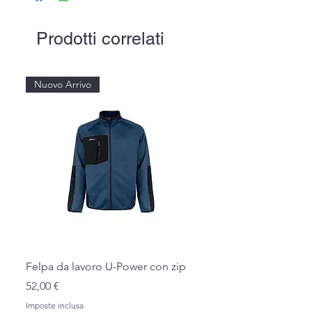
Prodotti correlati
Nuovo Arrivo
Felpa da lavoro U-Power con zip
Prezzo
52,00 €
Imposte inclusa